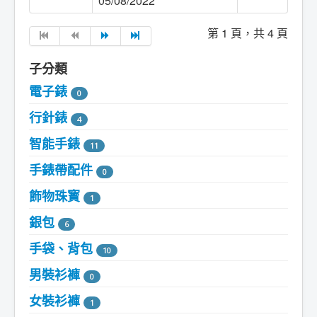
05/08/2022
第 1 頁，共 4 頁
子分類
電子錶
0
行針錶
4
智能手錶
11
手錶帶配件
0
飾物珠寳
1
銀包
6
手袋、背包
10
男裝衫褲
0
女裝衫褲
1