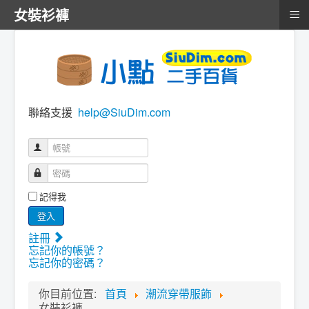
≡
女裝衫褲
聯絡支援
help@SiuDim.com
帳號
密碼
記得我
登入
註冊
忘記你的帳號？
忘記你的密碼？
你目前位置:
首頁
潮流穿帶服飾
女裝衫褲